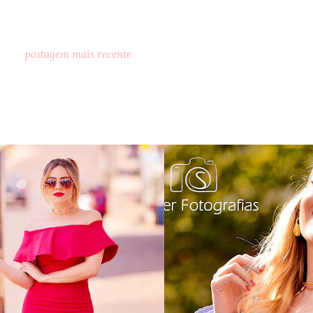
postagem mais recente
o dia: vestido babado
as 3 maiores tendênc
indulto jeans
este verão