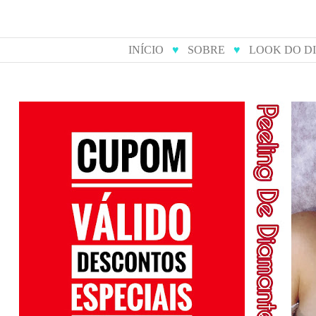
INÍCIO
♥
SOBRE
♥
LOOK DO D
cupom de desconto para
peeling 
compras online