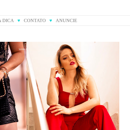
A DICA
♥
CONTATO
♥
ANUNCIE
ulieta
14 tendências do verão para
s
você arrasar nas festas de fim
de ano