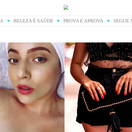
IA
♥
BELEZA É SAÚDE
♥
PROVA E APROVA
♥
SEGUE 
de diamante - como é
prova e aprova: dona j
feito
bolsas artesanai