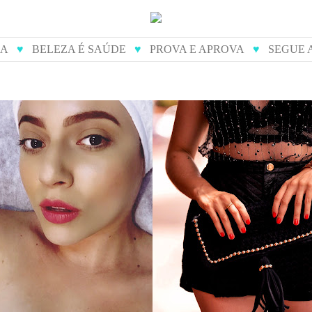
IA
♥
BELEZA É SAÚDE
♥
PROVA E APROVA
♥
SEGUE 
de diamante - como é
prova e aprova: dona j
feito
bolsas artesanai