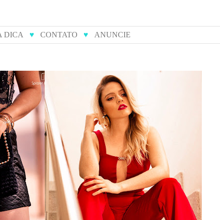
A DICA
♥
CONTATO
♥
ANUNCIE
ulieta
14 tendências do verão para
s
você arrasar nas festas de fim
de ano