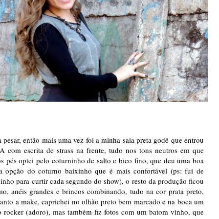
 pesar, então mais uma vez foi a minha saia preta godê que entrou
om escrita de strass na frente, tudo nos tons neutros em que
os pés optei pelo coturninho de salto e bico fino, que deu uma boa
 opção do coturno baixinho que é mais confortável (ps: fui de
xinho para curtir cada segundo do show), o resto da produção ficou
imo, anéis grandes e brincos combinando, tudo na cor prata preto,
uanto a make, caprichei no olhão preto bem marcado e na boca um
ilo rocker (adoro), mas também fiz fotos com um batom vinho, que