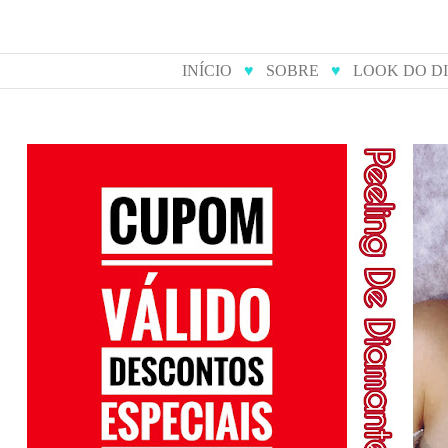
INÍCIO
♥
SOBRE
♥
LOOK DO D
cupom de desconto para
peeling 
compras online