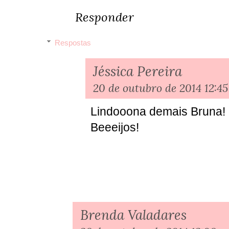
Responder
Respostas
Jéssica Pereira
20 de outubro de 2014 12:45
Lindooona demais Bruna! B
Beeeijos!
Brenda Valadares