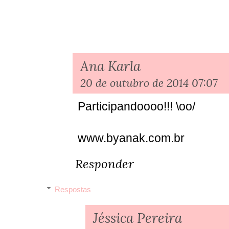
Ana Karla
20 de outubro de 2014 07:07
Participandoooo!!! \oo/
www.byanak.com.br
Responder
Respostas
Jéssica Pereira