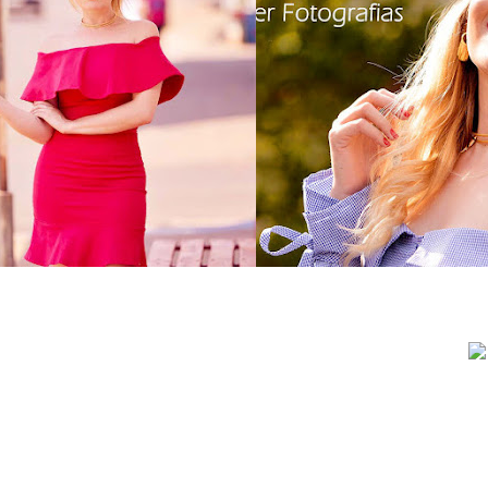
o dia: vestido babado
as 3 maiores tendênc
indulto jeans
este verão