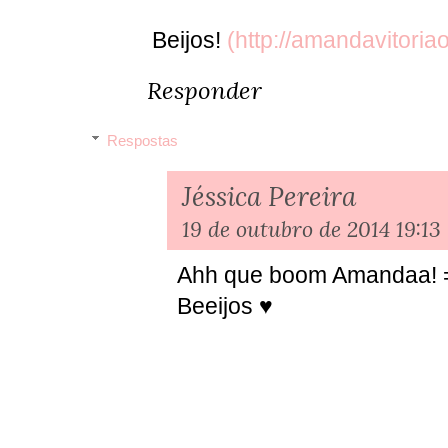
Beijos!
(http://amandavitoriao
Responder
Respostas
Jéssica Pereira
19 de outubro de 2014 19:13
Ahh que boom Amandaa! =D
Beeijos ♥