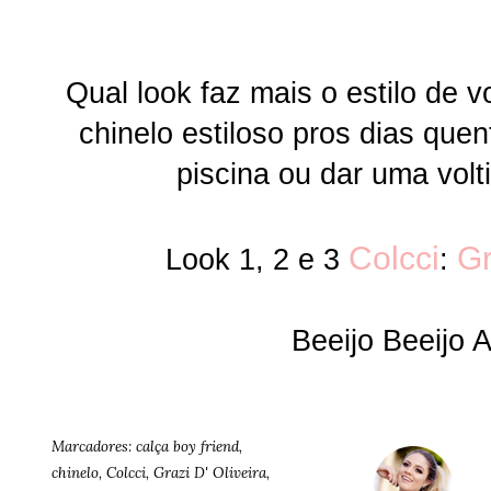
Qual look faz mais o estilo de
chinelo estiloso pros dias que
piscina ou dar uma volt
Colcci
Gr
Look 1, 2 e 3
:
Beeijo Beeijo 
Marcadores:
calça boy friend
,
chinelo
,
Colcci
,
Grazi D' Oliveira
,