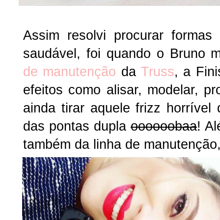
Assim resolvi procurar forma
saudável, foi quando o Bruno
de manutenção
da
Truss
, a Fin
efeitos como alisar, modelar, pr
ainda tirar aquele frizz horrív
das pontas dupla
oooooobaa
! A
também da linha de manutenção, 