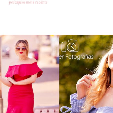
postagem mais recente
o dia: vestido babado
as 3 maiores tendênc
indulto jeans
este verão