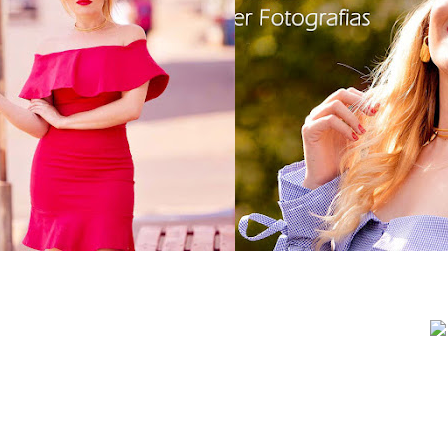
o dia: vestido babado
as 3 maiores tendênc
indulto jeans
este verão