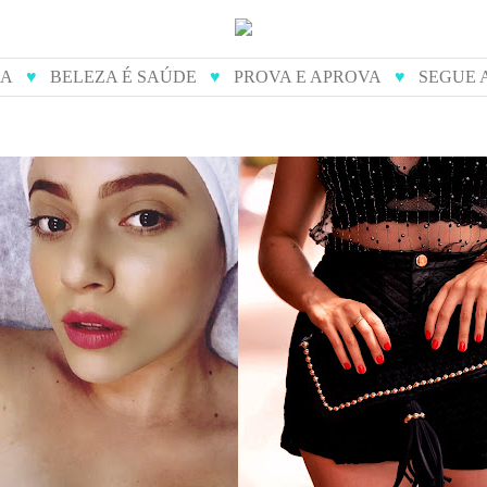
IA
♥
BELEZA É SAÚDE
♥
PROVA E APROVA
♥
SEGUE 
de diamante - como é
prova e aprova: dona j
feito
bolsas artesanai