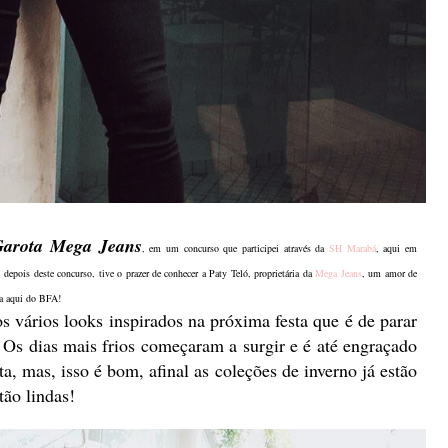
Garota Mega Jeans
, em um concurso que participei através da
SH Marabá
, aqui em
depois deste concurso, tive o prazer de conhecer a Paty Teló, proprietária da
Mega Jeans
, um amor de
ra aqui do BFA!
vários looks inspirados na próxima festa que é de parar
. Os dias mais frios começaram a surgir e é até engraçado
ta, mas, isso é bom, afinal as coleções de inverno já estão
tão lindas!