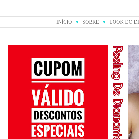
INÍCIO
♥
SOBRE
♥
LOOK DO D
cupom de desconto para
peeling 
compras online