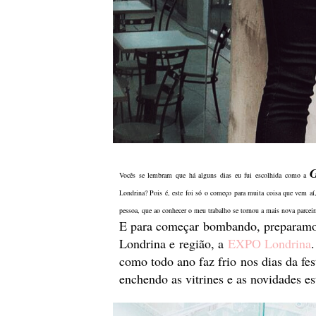
Vocês se lembram que há alguns dias eu fui escolhida como a
Londrina? Pois é, este foi só o começo para muita coisa que vem aí, 
pessoa, que ao conhecer o meu trabalho se tornou a mais nova parcei
E para começar bombando, preparamos 
Londrina e região, a
EXPO Londrina
como todo ano faz frio nos dias da fes
enchendo as vitrines e as novidades es