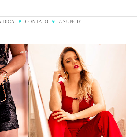
A DICA
♥
CONTATO
♥
ANUNCIE
ulieta
14 tendências do verão para
s
você arrasar nas festas de fim
de ano