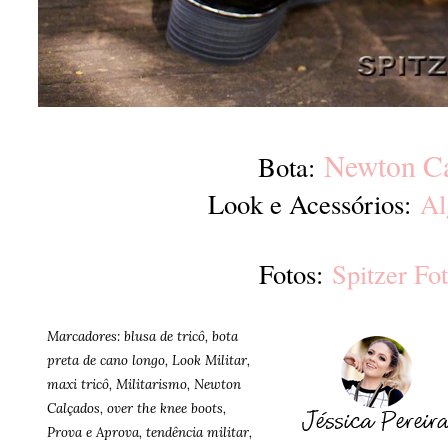
Newton C
Bota:
Look e Acessórios:
Al
Fotos:
Spitzer Fot
Marcadores:
blusa de tricô
,
bota
preta de cano longo
,
Look Militar
,
maxi tricô
,
Militarismo
,
Newton
Calçados
,
over the knee boots
,
Prova e Aprova
,
tendência militar
,