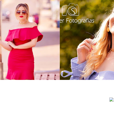
o dia: vestido babado
as 3 maiores tendênc
indulto jeans
este verão