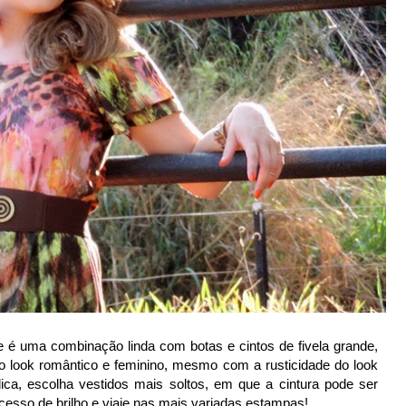
e é uma combinação linda com botas e cintos de fivela grande,
 look romântico e feminino, mesmo com a rusticidade do look
ica, escolha vestidos mais soltos, em que a cintura pode ser
esso de brilho e viaje nas mais variadas estampas!