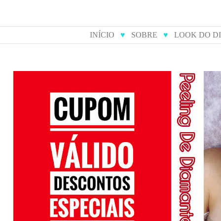
INÍCIO
♥
SOBRE
♥
LOOK DO D
cupom de desconto para
peeling 
compras online