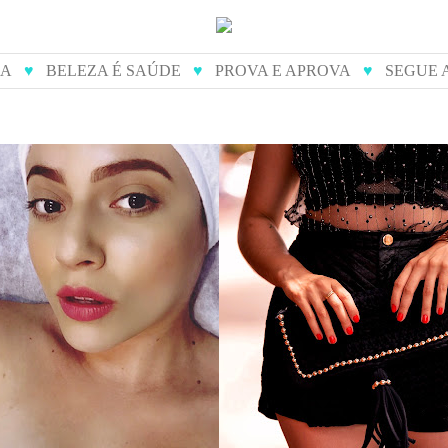
IA
♥
BELEZA É SAÚDE
♥
PROVA E APROVA
♥
SEGUE 
de diamante - como é
prova e aprova: dona j
feito
bolsas artesanai