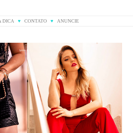
A DICA
♥
CONTATO
♥
ANUNCIE
ulieta
14 tendências do verão para
s
você arrasar nas festas de fim
de ano