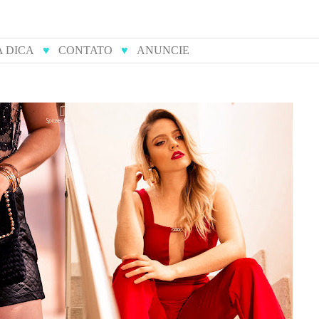
A DICA
♥
CONTATO
♥
ANUNCIE
ulieta
14 tendências do verão para
s
você arrasar nas festas de fim
de ano