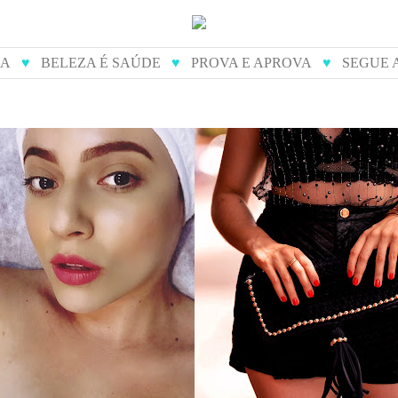
IA
♥
BELEZA É SAÚDE
♥
PROVA E APROVA
♥
SEGUE 
de diamante - como é
prova e aprova: dona j
feito
bolsas artesanai