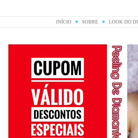
INÍCIO
♥
SOBRE
♥
LOOK DO D
cupom de desconto para
peeling 
compras online