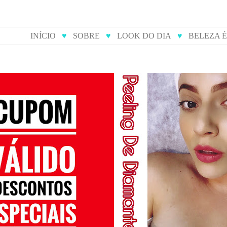
INÍCIO
♥
SOBRE
♥
LOOK DO DIA
♥
BELEZA 
 de desconto para
peeling de diamante -
ompras online
feito