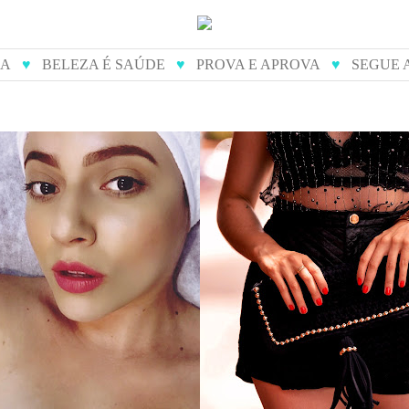
IA
♥
BELEZA É SAÚDE
♥
PROVA E APROVA
♥
SEGUE 
de diamante - como é
prova e aprova: dona j
feito
bolsas artesanai