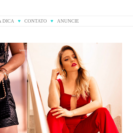
A DICA
♥
CONTATO
♥
ANUNCIE
ulieta
14 tendências do verão para
s
você arrasar nas festas de fim
de ano