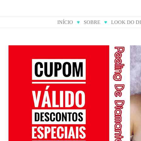
INÍCIO
♥
SOBRE
♥
LOOK DO D
cupom de desconto para
peeling 
compras online